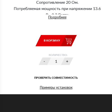
Сопротивление 20 Ом.
Потребляемая мощность при напряжении 13.6
В - 9,3 Ватта
Подробнее
Устанавливаются параллельно основной
нагрузке (на + поворота одним концом, на -
поворота другим).
В КОРЗИНУ
КОЛИЧЕСТВО:
ПРОВЕРИТЬ СОВМЕСТИМОСТЬ
Примеры установок