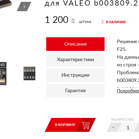
для VALEO b003809.2
1 200
штука
В НАЛИЧИИ
Решение 
Описание
F25.
На данны
Характеристики
из строя -
Проблема
Инструкции
b003809.
выходом 
Гарантия
Подробне
Перепайк
всегда. 
Продукт 
автомоби
КОЛИЧЕСТВО:
В КОРЗИНУ
контроль
"кулибин