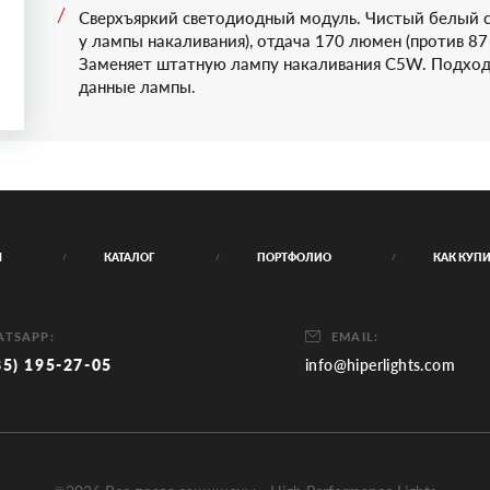
63 21 7 2
Сверхъяркий светодиодный модуль. Чистый белый 
63 21 7 2
у лампы накаливания), отдача 170 люмен (против 87
Заменяет штатную лампу накаливания C5W. Подходи
данные лампы.
Я
КАТАЛОГ
ПОРТФОЛИО
КАК КУП
TSAPP:
EMAIL:
85) 195-27-05
info@hiperlights.com