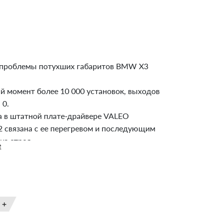
проблемы потухших габаритов BMW X3
й момент более 10 000 установок, выходов
 0.
 в штатной плате-драйвере VALEO
2 связана с ее перегревом и последующим
из строя.
е
а плат VALEO b003809.2 помогает, но не
Стоимость сравнима.
разработан специально для данного
ля. В нем реализованы все необходимые
ные и защитные цепи (чего нет в платах
ых"). Не вызывает ошибок и не несет