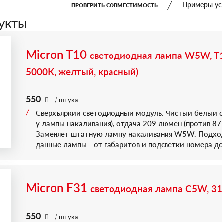
опасност
Примеры ус
ПРОВЕРИТЬ СОВМЕСТИМОСТЬ
Цена ниж
укты
автомати
собираем
Micron T10
светодиодная лампа W5W, T1
Разъем и
проводов
5000К, желтый, красный)
занимает
Электрич
550
/ штука
нагрева н
Сверхъяркий светодиодный модуль. Чистый белый 
Таких пл
у лампы накаливания), отдача 209 люмен (против 87
фонарь, 
Заменяет штатную лампу накаливания W5W. Подход
Платы пр
данные лампы - от габаритов и подсветки номера до
роботизи
рентген-
тест на 
Micron F31
светодиодная лампа C5W, 3
Номера д
63 21 7 2
550
63 21 7 2
/ штука