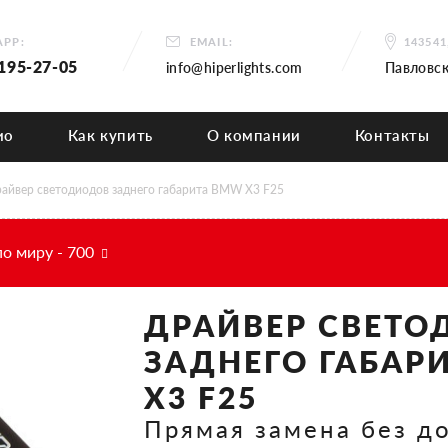
PP:
EMAIL:
14354
 195-27-05
info@hiperlights.com
Павловск
ио
Как купить
О компании
Контакты
айвер светодиодов заднего габарита BMW X3 F25
по миру - 700
ДРАЙВЕР СВЕТО
ЗАДНЕГО ГАБАР
X3 F25
Прямая замена без д