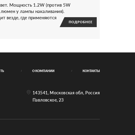
17 313 (63217217313)
свет. Мощность 1.2W (против 5W
17 314 (63217217314)
 люмен у лампы накаливания).
т везде, где применяются
ПОДРОБНЕЕ
ИТЬ
О КОМПАНИИ
КОНТАКТЫ
143541, Московская обл, Россия
Павловское, 23