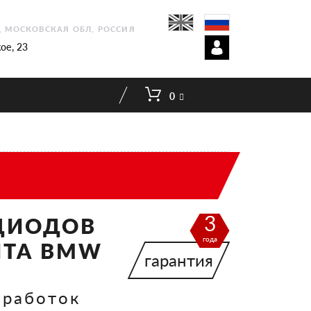
1, МОСКОВСКАЯ ОБЛ, РОССИЯ
ое, 23
0
3
ДИОДОВ
года
ИТА BMW
гарантия
оработок