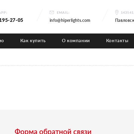
PP:
EMAIL:
14354
 195-27-05
info@hiperlights.com
Павловск
ио
Как купить
О компании
Контакты
Форма обратной связи