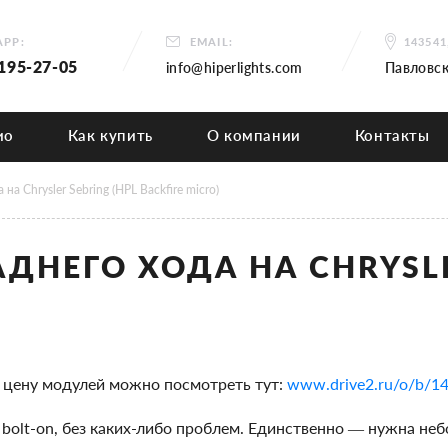
PP:
EMAIL:
14354
 195-27-05
info@hiperlights.com
Павловск
ио
Как купить
О компании
Контакты
на Chrysler Sebring (HPL Backfire micro)
АДНЕГО ХОДА НА CHRYSLE
и цену модулей можно посмотреть тут:
www.drive2.ru/o/b/1
bolt-on, без каких-либо проблем. Единственно — нужна не