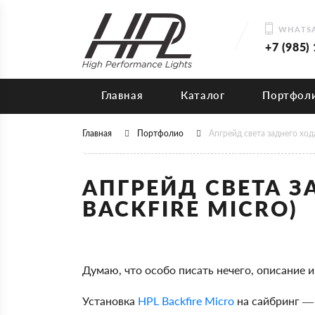
WHATSA
+7 (985)
Главная
Каталог
Портфол
Главная
Портфолио
Апгрейд света заднего хода 
АПГРЕЙД СВЕТА З
BACKFIRE MICRO)
Думаю, что особо писать нечего, описание 
Установка
HPL Backfire Micro
на сайбринг — 