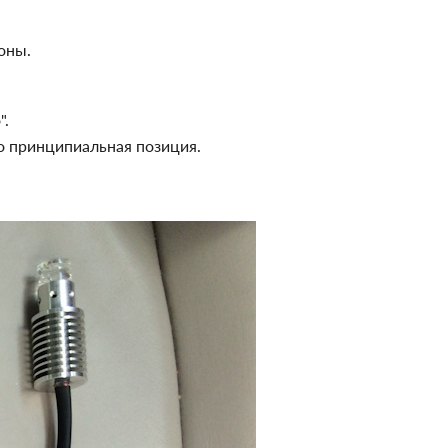
оны.
".
то принципиальная позиция.