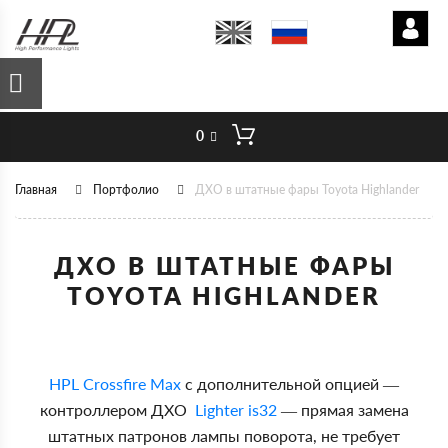
0
Главная
Портфолио
ДХО в штатные фары Toyota Highlander
ДХО В ШТАТНЫЕ ФАРЫ
TOYOTA HIGHLANDER
HPL Crossfire Max
с дополнительной опцией —
контроллером ДХО
Lighter is32
— п
рямая замена
штатных патронов лампы поворота, не требует