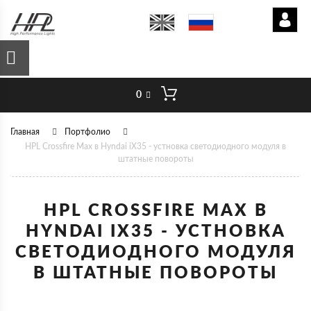
0
Главная
Портфолио
HPL Crossfire Max в Hyndai iX35 - устновка светодиодного модуля в
штатные повороты
HPL CROSSFIRE MAX В
HYNDAI IX35 - УСТНОВКА
СВЕТОДИОДНОГО МОДУЛЯ
В ШТАТНЫЕ ПОВОРОТЫ