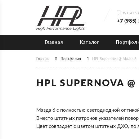
WHATSA
+7 (985)
Главная
Каталог
Портфол
Главная
Портфолио
HPL Supernova @ Mazda 6
HPL SUPERNOVA @
Мазда 6 с полностью светодиодной оптикой
Вместо штатных патронов указателей повор
Цвет совпадает с цветом штатных ДХО, по 