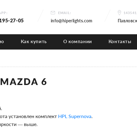
PP:
EMAIL:
14354
 195-27-05
info@hiperlights.com
Павловск
ио
Как купить
О компании
Контакты
 MAZDA 6
.
ота установлен комплект
HPL Supernova
.
яркости — выше.